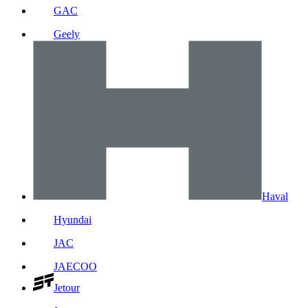
GAC
Geely
Haval
Hyundai
JAC
JAECOO
Jetour