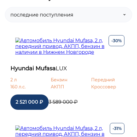
-30%
Hyundai Mufasa
LUX
2 л
Бензин
Передний
160 л.с.
АКПП
Кроссовер
2 521 000 ₽
3 589 000 ₽
-31%