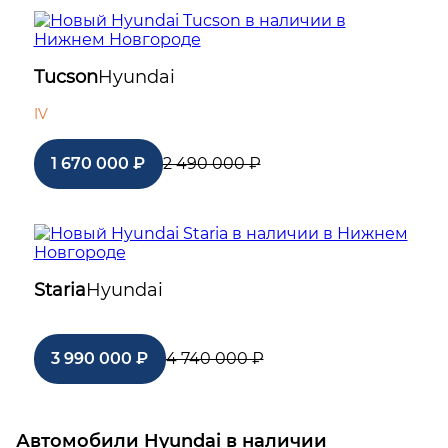
Tucson
Hyundai
IV
1 670 000 ₽
2 490 000 ₽
о
Hyundai
Tucson
Staria
Hyundai
3 990 000 ₽
4 740 000 ₽
о
Hyundai
Staria
Автомобили
Hyundai
в наличии