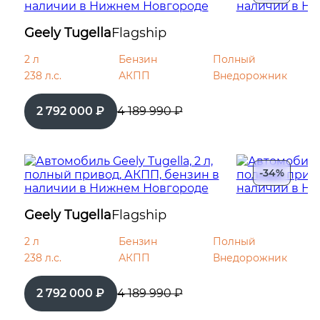
Запуск двигателя с кнопки
Geely Tugella
Flagship
Регулировка руля по вылету
2 л
Бензин
Полный
238 л.с.
Регулировка руля по высоте
АКПП
Внедорожник
2 792 000 ₽
4 189 990 ₽
Камера 360°
Электрообогрев форсунок
стеклоомывателей
-34%
Электрообогрев боковых зеркал
Geely Tugella
Flagship
Система управления дальним светом
2 л
Бензин
Полный
238 л.с.
АКПП
Внедорожник
Датчик света
2 792 000 ₽
4 189 990 ₽
Датчик дождя