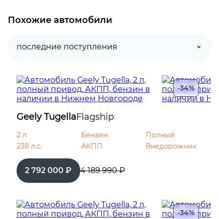
Подрулевые лепестки переключения
Похожие автомобили
передач
Электростеклоподъемники задние
Парктроник передний
-34%
Парктроник задний
Geely Tugella
Flagship
Проекционный дисплей
2 л
Бензин
Полный
238 л.с.
Система выбора режима движения
АКПП
Внедорожник
2 792 000 ₽
4 189 990 ₽
Электростеклоподъемники передние
Система доступа без ключа
-34%