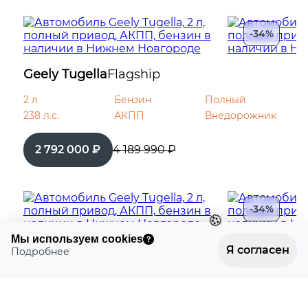
Электрообогрев лобового стекла
-34%
USB
Geely Tugella
Flagship
Мультимедиа система с ЖК-экраном
2 л
Бензин
Полный
238 л.с.
АКПП
Внедорожник
Премиальная аудиосистема
2 792 000 ₽
4 189 990 ₽
Беспроводная зарядка для смартфона
🍪
Bluetooth
-34%
Розетка 12V
Мы используем cookies
Geely Tugella
Flagship
Я согласен
Подробнее
🍪
2 л
Бензин
Полный
238 л.с.
АКПП
Внедорожник