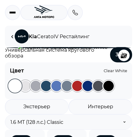
Kia
Cerato
IV Рестайлинг
Универсальная система кругового
360°
обзора
Цвет
Clear White
Экстерьер
Интерьер