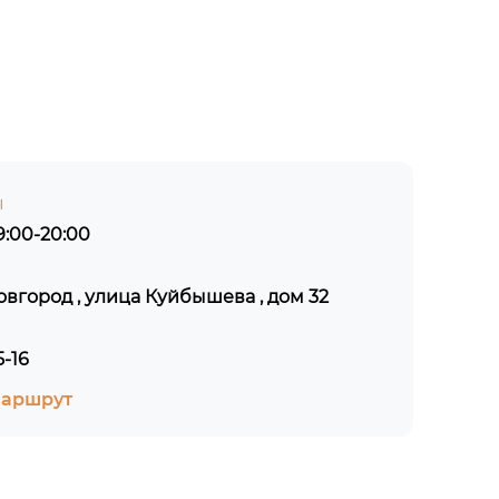
ы
:00-20:00
овгород , улица Куйбышева , дом 32
5-16
маршрут