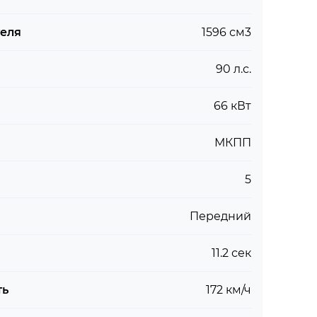
теля
1596 см3
90 л.с.
66 кВт
МКПП
5
Передний
11.2 сек
ть
172 км/ч