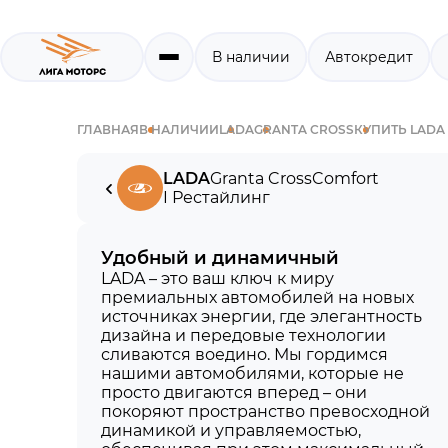
В наличии
Автокредит
ГЛАВНАЯ
В НАЛИЧИИ
LADA
GRANTA CROSS
КУПИТЬ LADA
LADA
Granta Cross
Comfort
I Рестайлинг
Удобный и динамичный
LADA – это ваш ключ к миру
премиальных автомобилей на новых
источниках энергии, где элегантность
дизайна и передовые технологии
сливаются воедино. Мы гордимся
нашими автомобилями, которые не
просто двигаются вперед – они
покоряют пространство превосходной
динамикой и управляемостью,