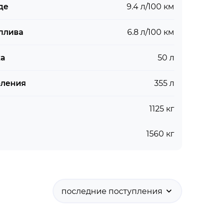
де
9.4 л/100 км
плива
6.8 л/100 км
ка
50 л
еления
355 л
1125 кг
1560 кг
последние поступления