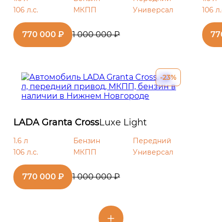
106 л.с.
МКПП
Универсал
106 л.
770 000 ₽
1 000 000 ₽
77
управлением
-23%
ерей
LADA Granta Cross
Luxe Light
1.6 л
Бензин
Передний
кал
106 л.с.
МКПП
Универсал
770 000 ₽
1 000 000 ₽
h, Hands free), 4