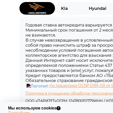
Kia
Hyundai
Годовая ставка автокредита варьируется
Минимальный срок погашения от 2 меся
не взимаются.
В случае невозвращения в условленный 
собой право начислить штраф за просро
несоблюдении условий погашения авток
коллекторское агентство для взыскания
Данный Интернет-сайт носит исключите
определяемой положениями Статьи 437 
указанных товаров и (или) услуг, пожал
Кредит предоставляется банком АО «ТБа
Обязательное страхование гражданской 
по лицензии ОС№ 0191-03 от 01
Политика в отношении обработки персональ
ООО «ПАРИТЕТ»
ОГРН: 1247800112779
ИНН / КПП:
Юридический адрес: 197198, г. Санкт-Петербург,
Мы используем cookies
Подробнее