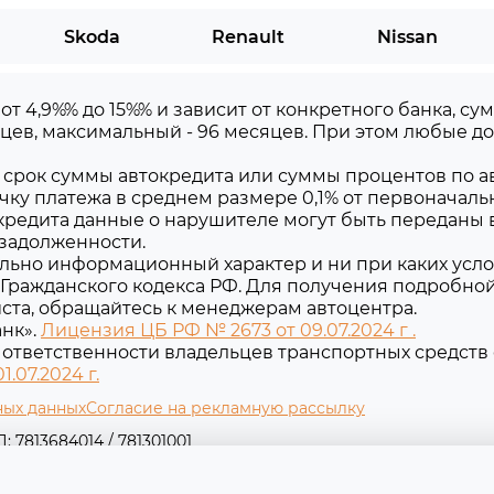
Skoda
Renault
Nissan
 от 4,9%% до 15%% и зависит от конкретного банка, 
цев, максимальный - 96 месяцев. При этом любые 
срок суммы автокредита или суммы процентов по ав
чку платежа в среднем размере 0,1% от первоначаль
редита данные о нарушителе могут быть переданы 
 задолженности.
льно информационный характер и ни при каких усло
Гражданского кодекса РФ. Для получения подробно
уйста, обращайтесь к менеджерам автоцентра.
нк».
Лицензия ЦБ РФ № 2673 от 09.07.2024 г .
ответственности владельцев транспортных средств 
.07.2024 г.
ных данных
Согласие на рекламную рассылку
 7813684014 / 781301001
 Съезжинская ул, д. 16 литера Б, помещ. 1-н оф. 2-1