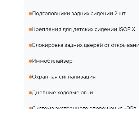
Подголовники задних сидений 2 шт.
Крепления для детских сидений ISOFIX
Блокировка задних дверей от открыван
Иммобилайзер
Охранная сигнализация
Дневные ходовые огни
Система экстренного оповещения «ЭР
Антиблокировочная система с электро
тормозных сил (ABS, EBD)