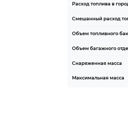
Расход топлива в горо
(BAS)
Смешанный расход то
Объем топливного ба
ями поворота черного
Объем багажного отд
Снаряженная масса
Максимальная масса
спользования 14'