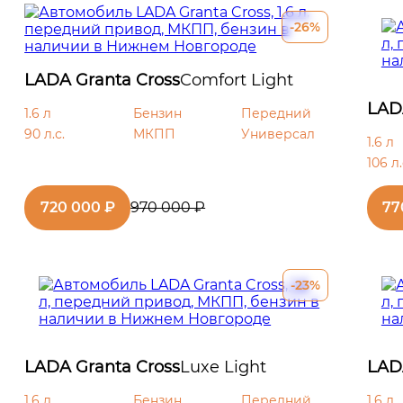
ии 60/40
-26%
/экокожа. Цвет (по
LADA Granta Cross
Comfort Light
LAD
с зеркалом
1.6 л
Бензин
Передний
90 л.с.
МКПП
Универсал
1.6 л
106 л.
720 000 ₽
970 000 ₽
77
ка
-23%
дних сидений по
соте
LADA Granta Cross
Luxe Light
LAD
1.6 л
Бензин
Передний
1.6 л