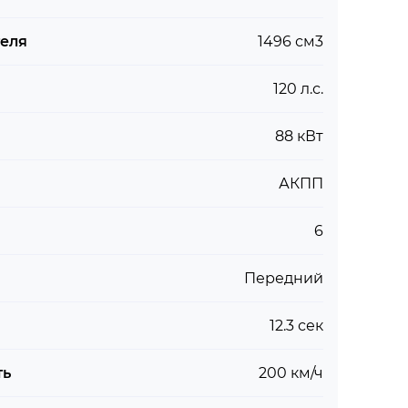
теля
1496 см3
120 л.с.
88 кВт
АКПП
6
Передний
12.3 сек
ть
200 км/ч