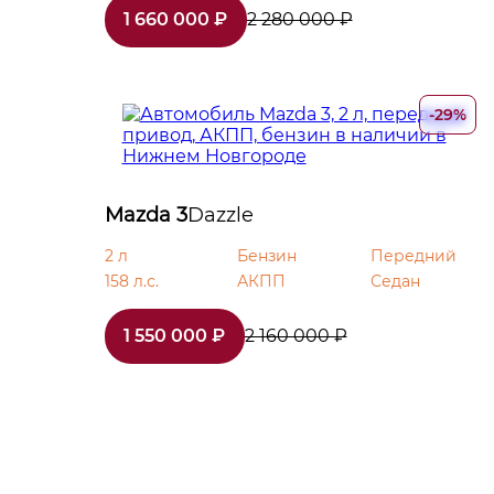
1 660 000 ₽
2 280 000 ₽
AUX
CarPlay
-29%
Bluetooth
Розетка 12V
Mazda 3
Dazzle
Android Auto
2 л
Бензин
Передний
158 л.с.
АКПП
Седан
Премиальная аудиосистема
1 550 000 ₽
2 160 000 ₽
Диски 16
Иммобилайзер
Центральный замок