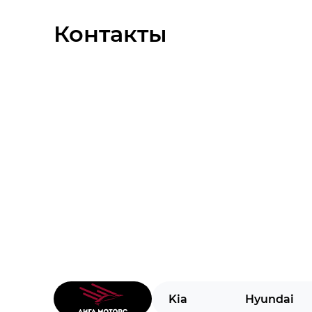
ЭРА-ГЛОНАСС
Контакты
Датчик давления в шинах
Система стабилизации (ESP)
Подушки безопасности боковые
Подушка безопасности водителя
Подушка безопасности пассажира
Антиблокировочная система (ABS)
Антипробуксовочная система (ASR)
Kia
Hyundai
Подушки безопасности оконные (шторк