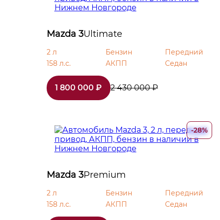
Отделка кожей рычага КПП
Подогрев передних сидений
Mazda 3
Ultimate
2 л
Бензин
Передний
Третий задний подголовник
158 л.с.
АКПП
Седан
Отделка потолка черного цвета
1 800 000 ₽
2 430 000 ₽
Складывающееся заднее сиденье
-28%
Отделка кожей рулевого колеса
Передний центральный подлокотник
Mazda 3
Premium
Регулировка сиденья водителя по высот
2 л
Бензин
Передний
158 л.с.
АКПП
Седан
USB