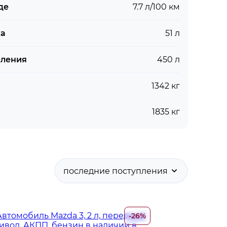
де
7.7 л/100 км
ка
51 л
еления
450 л
1342 кг
1835 кг
последние поступления
-26%