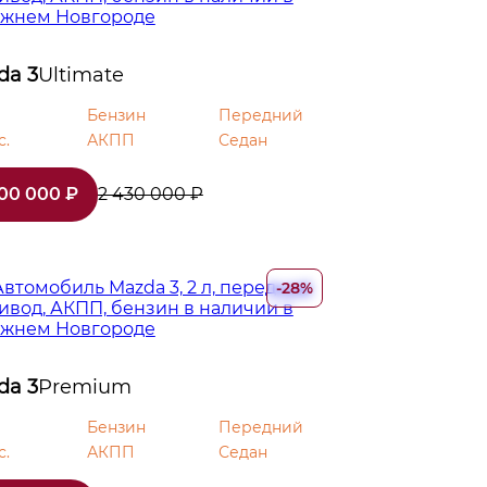
da 3
Ultimate
Бензин
Передний
с.
АКПП
Седан
800 000 ₽
2 430 000 ₽
-28%
da 3
Premium
Бензин
Передний
с.
АКПП
Седан