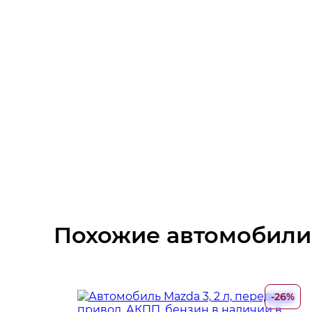
Электростеклоподъемники передние
Мультифункциональное рулевое колесо
Датчик света
Датчик дождя
Омыватель фар
Светодиодные фары
Автоматический корректор фар
Похожие автомобили
Электрообогрев боковых зеркал
Ткань (Материал салона)
-26%