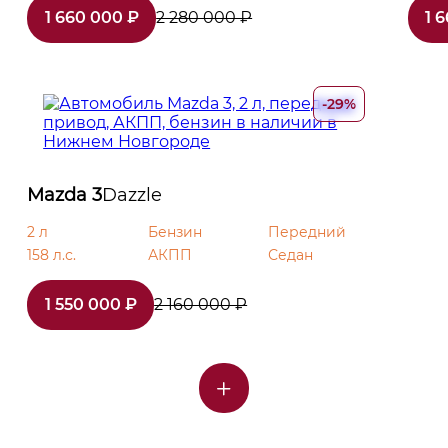
1 660 000 ₽
2 280 000 ₽
1 
-29%
Mazda 3
Dazzle
2 л
Бензин
Передний
158 л.с.
АКПП
Седан
1 550 000 ₽
2 160 000 ₽