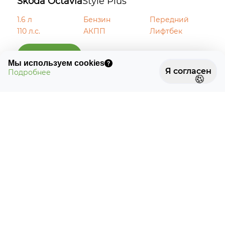
Skoda Octavia
Style Plus
1.6 л
Бензин
Передний
110 л.с.
АКПП
Лифтбек
🍪
1 690 000 ₽
2 570 000 ₽
Мы используем cookies
Я согласен
Подробнее
-35%
🍪
×
Skoda Octavia
Style Plus
1.6 л
Бензин
Передний
110 л.с.
МКПП
Лифтбек
1 640 000 ₽
2 510 000 ₽