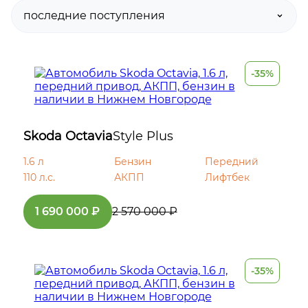
Датчик света
Дневные ходовые огни
-35%
Противотуманные фары
Светодиодные фары
Skoda Octavia
Style Plus
Электрообогрев боковых зеркал
1.6 л
Бензин
Передний
110 л.с.
АКПП
Лифтбек
Электрообогрев форсунок
стеклоомывателей
1 690 000 ₽
2 570 000 ₽
Диски 17
-35%
Легкосплавные диски