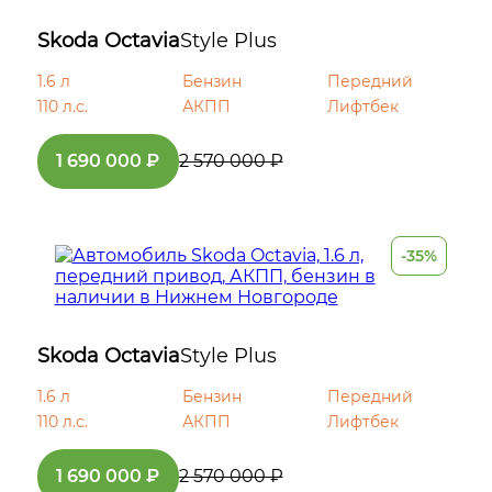
Датчик проникновения в салон (датчик
объема)
Skoda Octavia
Style Plus
1.6 л
Бензин
Передний
Иммобилайзер
110 л.с.
АКПП
Лифтбек
Сигнализация
1 690 000 ₽
2 570 000 ₽
Центральный замок
Полноразмерное запасное колесо
-35%
Skoda Octavia
Style Plus
1.6 л
Бензин
Передний
110 л.с.
АКПП
Лифтбек
1 690 000 ₽
2 570 000 ₽