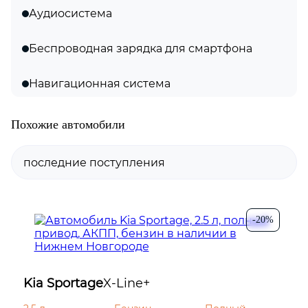
Аудиосистема
Беспроводная зарядка для смартфона
Навигационная система
Премиальная аудиосистема
Похожие автомобили
Розетка 12В
Универсальный порт (USB)
-20%
Android Auto
Bluetooth
Kia Sportage
X-Line+
CarPlay