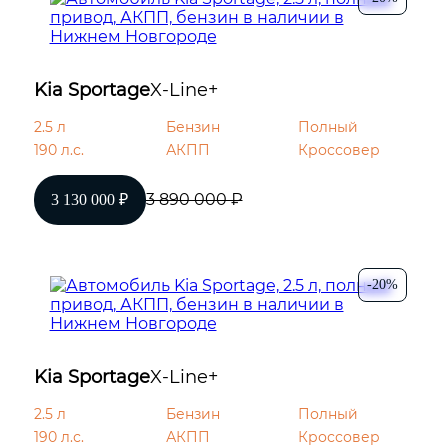
Центральный замок
Kia Sportage
X-Line+
Полноразмерное запасное колесо
2.5 л
Бензин
Полный
190 л.с.
АКПП
Кроссовер
3 890 000 ₽
3 130 000 ₽
-20%
Kia Sportage
X-Line+
2.5 л
Бензин
Полный
190 л.с.
АКПП
Кроссовер