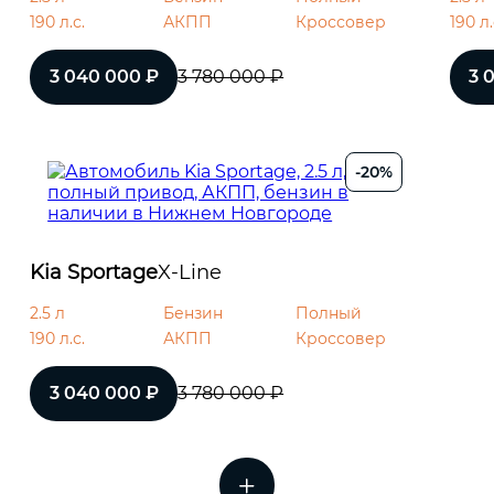
190 л.с.
АКПП
Кроссовер
190 л.
3 040 000 ₽
3 780 000 ₽
3 
-20%
Kia Sportage
X-Line
2.5 л
Бензин
Полный
190 л.с.
АКПП
Кроссовер
3 040 000 ₽
3 780 000 ₽