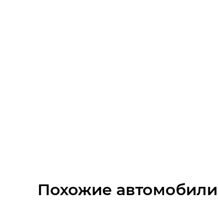
Система стабилизации рулевого управл
ЭРА-ГЛОНАСС
Бортовой компьютер
Дистанционный запуск двигателя
Запуск двигателя с кнопки
Камеры кругового обзора
Климат-контроль 2-зонный
Круиз-контроль
Похожие автомобили
Мультифункциональное рулевое колесо