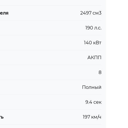
теля
2497 см3
190 л.с.
140 кВт
АКПП
8
Полный
9.4 сек
ть
197 км/ч