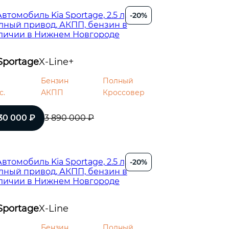
-20%
Sportage
X-Line+
Бензин
Полный
с.
АКПП
Кроссовер
130 000 ₽
3 890 000 ₽
-20%
Sportage
X-Line
Бензин
Полный