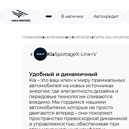
В наличии
Автокредит
ГЛАВНАЯ
В НАЛИЧИИ
KIA
SPORTAGE
КУПИТЬ KIA SPORTA
Kia
Sportage
X-Line+
V
Удобный и динамичный
Kia – это ваш ключ к миру премиальных
автомобилей на новых источниках
энергии, где элегантность дизайна и
передовые технологии сливаются
воедино. Мы гордимся нашими
автомобилями, которые не просто
двигаются вперед – они покоряют
пространство превосходной динамикой
и управляемостью, обеспечивая при