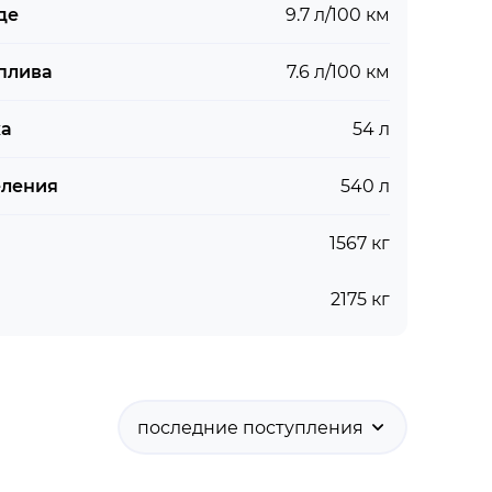
де
9.7 л/100 км
плива
7.6 л/100 км
ка
54 л
еления
540 л
1567 кг
2175 кг
последние поступления