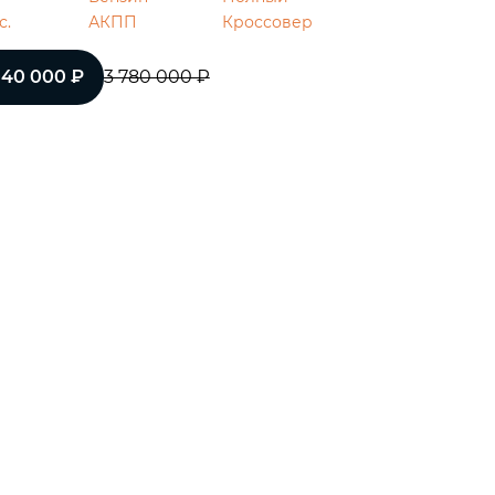
с.
АКПП
Кроссовер
040 000 ₽
3 780 000 ₽