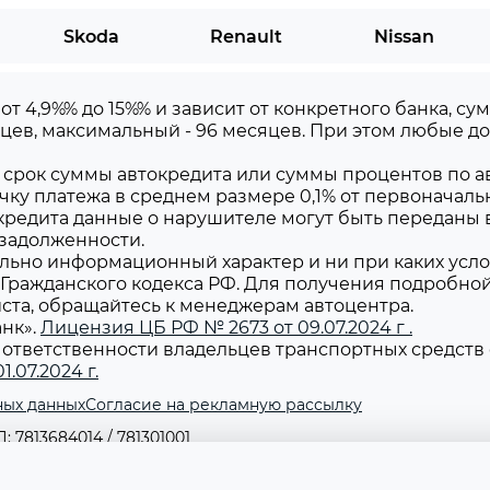
Skoda
Renault
Nissan
 от 4,9%% до 15%% и зависит от конкретного банка, 
цев, максимальный - 96 месяцев. При этом любые 
срок суммы автокредита или суммы процентов по ав
чку платежа в среднем размере 0,1% от первоначаль
редита данные о нарушителе могут быть переданы 
 задолженности.
льно информационный характер и ни при каких усло
Гражданского кодекса РФ. Для получения подробно
уйста, обращайтесь к менеджерам автоцентра.
нк».
Лицензия ЦБ РФ № 2673 от 09.07.2024 г .
ответственности владельцев транспортных средств 
.07.2024 г.
ных данных
Согласие на рекламную рассылку
 7813684014 / 781301001
 Съезжинская ул, д. 16 литера Б, помещ. 1-н оф. 2-1