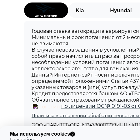
Kia
Hyundai
Складывающееся заднее сиденье
Тонированные стекла
Годовая ставка автокредита варьируется
Минимальный срок погашения от 2 меся
не взимаются.
Электрорегулировка передних сидений
В случае невозвращения в условленный 
собой право начислить штраф за просро
несоблюдении условий погашения авток
Электрорегулировка сиденья водителя
коллекторское агентство для взыскания
Данный Интернет-сайт носит исключите
Аудиосистема
определяемой положениями Статьи 437 
указанных товаров и (или) услуг, пожал
Кредит предоставляется банком АО «ТБа
Беспроводная зарядка для смартфона
Обязательное страхование гражданской 
по лицензии ОС№ 0191-03 от 01
Навигационная система
Политика в отношении обработки персональ
ООО «ПАРИТЕТ»
ОГРН: 1247800112779
ИНН / КПП:
Премиальная аудиосистема
Юридический адрес: 197198, г. Санкт-Петербург,
Мы используем cookies
Подробнее