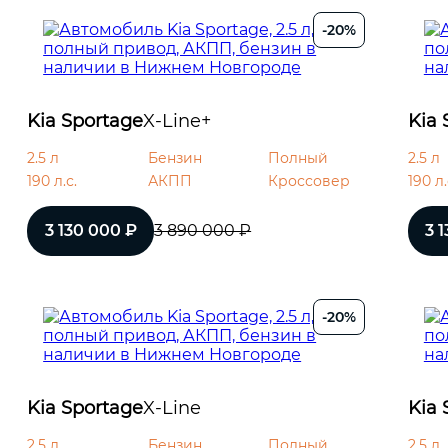
-20%
Kia Sportage
X-Line+
Kia 
2.5 л
Бензин
Полный
2.5 л
редач
190 л.с.
АКПП
Кроссовер
190 л.
3 130 000 ₽
3 890 000 ₽
3 
-20%
Kia Sportage
X-Line
Kia 
2.5 л
Бензин
Полный
2.5 л