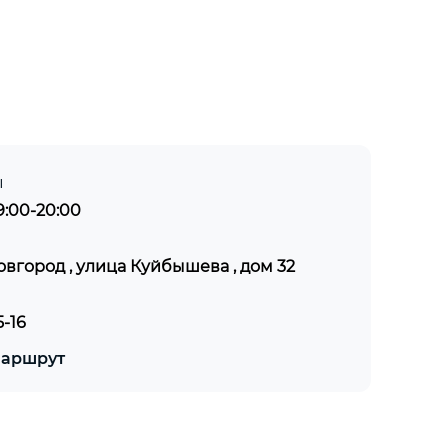
ы
:00-20:00
овгород , улица Куйбышева , дом 32
5-16
маршрут