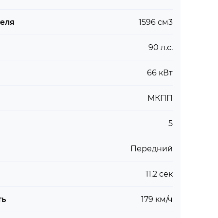
теля
1596 см3
90 л.с.
66 кВт
МКПП
5
Передний
11.2 сек
ть
179 км/ч