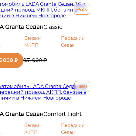
-42%
A Granta Седан
Classic
Бензин
Передний
.
МКПП
Седан
5 000 ₽
931 000 ₽
-36%
A Granta Седан
Comfort Light
Бензин
Передний
.
АКПП
Седан