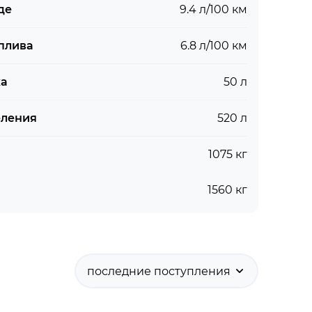
де
9.4 л/100 км
плива
6.8 л/100 км
ка
50 л
еления
520 л
1075 кг
1560 кг
последние поступления