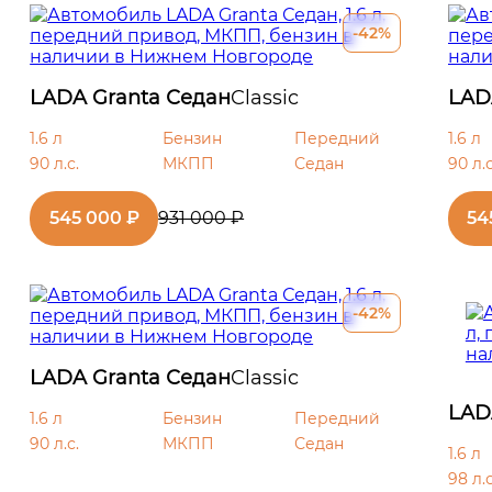
-42%
LADA Granta Седан
Classic
LAD
1.6 л
Бензин
Передний
1.6 л
90 л.с.
МКПП
Седан
90 л.с
545 000 ₽
931 000 ₽
54
-42%
LADA Granta Седан
Classic
LAD
1.6 л
Бензин
Передний
90 л.с.
МКПП
Седан
1.6 л
98 л.с