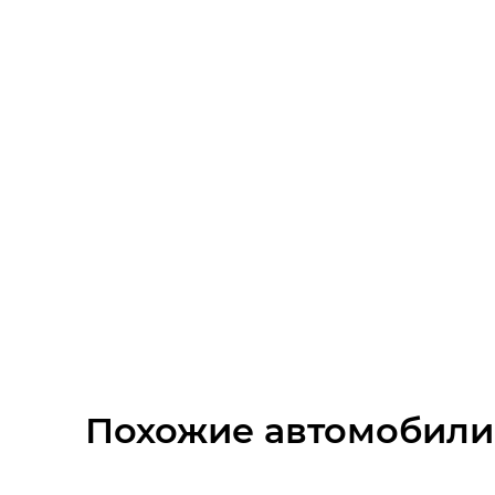
Тонированные стекла
Аудиоподготовка
Розетка 12В
Дневные ходовые огни
Диски 14
Стальные диски
Иммобилайзер
Центральный замок
Похожие автомобили
Полноразмерное запасное колесо