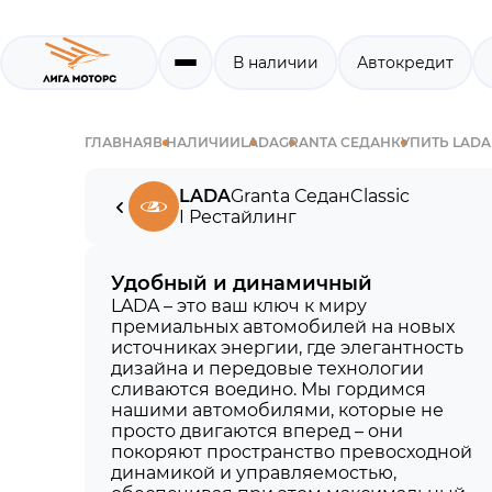
В наличии
Автокредит
ГЛАВНАЯ
В НАЛИЧИИ
LADA
GRANTA СЕДАН
КУПИТЬ LADA
LADA
Granta Седан
Classic
I Рестайлинг
Удобный и динамичный
LADA – это ваш ключ к миру
премиальных автомобилей на новых
источниках энергии, где элегантность
дизайна и передовые технологии
сливаются воедино. Мы гордимся
нашими автомобилями, которые не
просто двигаются вперед – они
покоряют пространство превосходной
динамикой и управляемостью,