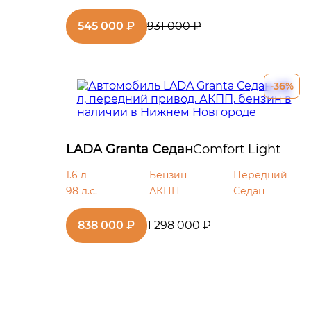
545 000 ₽
931 000 ₽
-36%
LADA Granta Седан
Comfort Light
1.6 л
Бензин
Передний
98 л.с.
АКПП
Седан
838 000 ₽
1 298 000 ₽