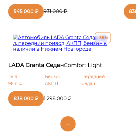
545 000 ₽
931 000 ₽
83
-36%
LADA Granta Седан
Comfort Light
1.6 л
Бензин
Передний
98 л.с.
АКПП
Седан
838 000 ₽
1 298 000 ₽