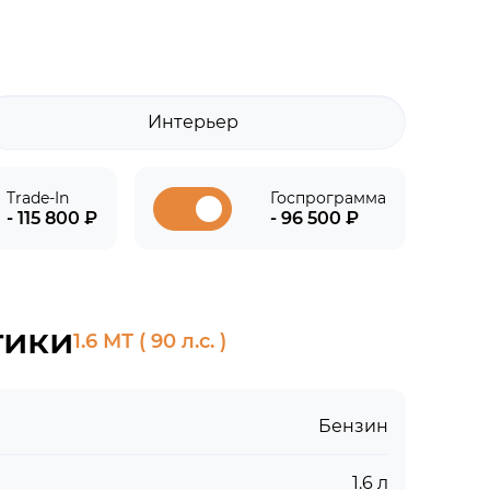
Интерьер
Trade-In
Госпрограмма
- 115 800 ₽
- 96 500 ₽
тики
1.6 МТ ( 90 л.с. )
Бензин
1.6 л