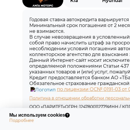
Kia
Hyundai
Годовая ставка автокредита варьируется
Минимальный срок погашения от 2 меся
не взимаются.
В случае невозвращения в условленный 
собой право начислить штраф за просро
несоблюдении условий погашения авток
коллекторское агентство для взыскания
Данный Интернет-сайт носит исключите
определяемой положениями Статьи 437 
указанных товаров и (или) услуг, пожал
Кредит предоставляется банком АО «ТБа
Обязательное страхование гражданской 
по лицензии ОС№ 0191-03 от 01
Политика в отношении обработки персональ
ООО «ПАРИТЕТ»
ОГРН: 1247800112779
ИНН / КПП:
Юридический адрес: 197198, г. Санкт-Петербург,
Мы используем cookies
Подробнее