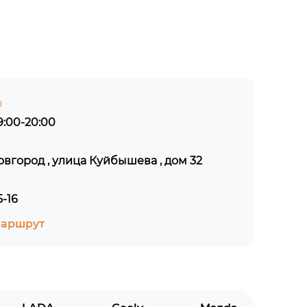
ы
:00-20:00
овгород , улица Куйбышева , дом 32
5-16
маршрут