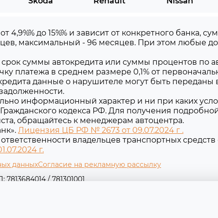
Skoda
Renault
Nissan
 от 4,9%% до 15%% и зависит от конкретного банка, 
цев, максимальный - 96 месяцев. При этом любые 
срок суммы автокредита или суммы процентов по ав
чку платежа в среднем размере 0,1% от первоначаль
редита данные о нарушителе могут быть переданы 
 задолженности.
льно информационный характер и ни при каких усло
Гражданского кодекса РФ. Для получения подробно
уйста, обращайтесь к менеджерам автоцентра.
нк».
Лицензия ЦБ РФ № 2673 от 09.07.2024 г .
ответственности владельцев транспортных средств 
.07.2024 г.
ных данных
Согласие на рекламную рассылку
 7813684014 / 781301001
 Съезжинская ул, д. 16 литера Б, помещ. 1-н оф. 2-1