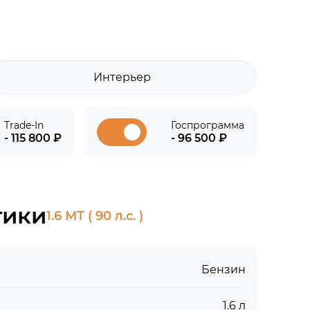
Интерьер
Trade-In
Госпрограмма
- 115 800 ₽
- 96 500 ₽
тики
1.6 МТ ( 90 л.с. )
Бензин
1.6 л