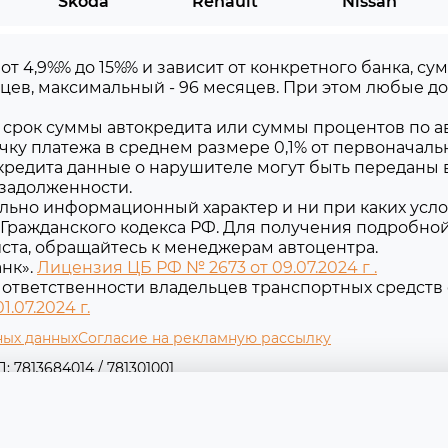
Skoda
Renault
Nissan
 от 4,9%% до 15%% и зависит от конкретного банка, 
цев, максимальный - 96 месяцев. При этом любые 
срок суммы автокредита или суммы процентов по ав
чку платежа в среднем размере 0,1% от первоначаль
редита данные о нарушителе могут быть переданы 
 задолженности.
льно информационный характер и ни при каких усло
Гражданского кодекса РФ. Для получения подробно
уйста, обращайтесь к менеджерам автоцентра.
нк».
Лицензия ЦБ РФ № 2673 от 09.07.2024 г .
ответственности владельцев транспортных средств 
.07.2024 г.
ных данных
Согласие на рекламную рассылку
 7813684014 / 781301001
 Съезжинская ул, д. 16 литера Б, помещ. 1-н оф. 2-1