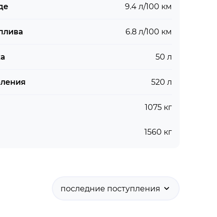
де
9.4 л/100 км
плива
6.8 л/100 км
ка
50 л
еления
520 л
1075 кг
1560 кг
последние поступления