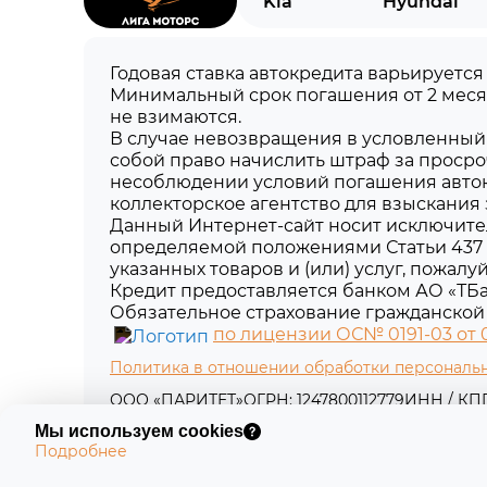
Kia
Hyundai
Годовая ставка автокредита варьируется
Минимальный срок погашения от 2 меся
не взимаются.
В случае невозвращения в условленный 
собой право начислить штраф за просро
несоблюдении условий погашения авток
коллекторское агентство для взыскания
Данный Интернет-сайт носит исключите
определяемой положениями Статьи 437 
указанных товаров и (или) услуг, пожал
Кредит предоставляется банком АО «ТБа
Обязательное страхование гражданской 
по лицензии ОС№ 0191-03 от 01
Политика в отношении обработки персональ
ООО «ПАРИТЕТ»
ОГРН: 1247800112779
ИНН / КПП:
Юридический адрес: 197198, г. Санкт-Петербург,
Мы используем cookies
Подробнее