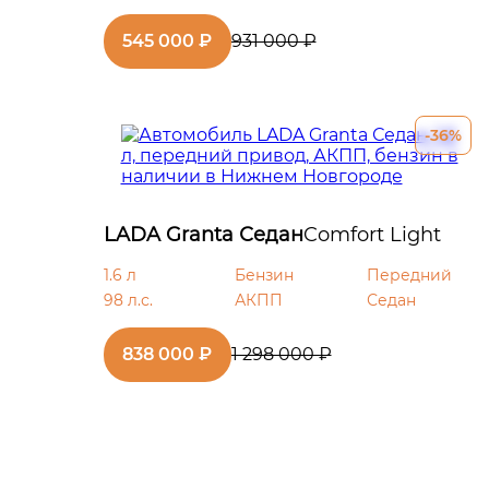
545 000 ₽
931 000 ₽
-36%
LADA Granta Седан
Comfort Light
1.6 л
Бензин
Передний
98 л.с.
АКПП
Седан
838 000 ₽
1 298 000 ₽