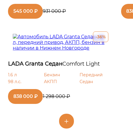
545 000 ₽
931 000 ₽
83
-36%
LADA Granta Седан
Comfort Light
1.6 л
Бензин
Передний
98 л.с.
АКПП
Седан
838 000 ₽
1 298 000 ₽