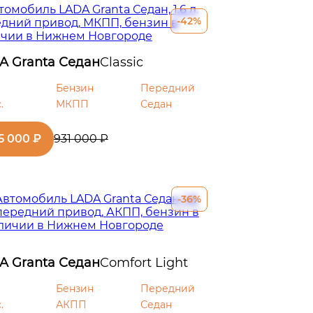
-42%
A Granta Седан
Classic
Бензин
Передний
.
МКПП
Седан
5 000 ₽
931 000 ₽
-36%
A Granta Седан
Comfort Light
Бензин
Передний
.
АКПП
Седан