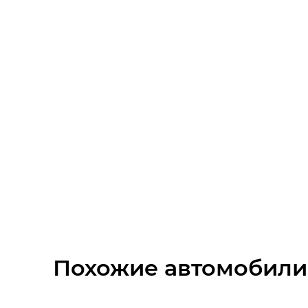
Тонированные стекла
Аудиоподготовка
Розетка 12В
Дневные ходовые огни
Диски 14
Стальные диски
Иммобилайзер
Центральный замок
Похожие автомобили
Полноразмерное запасное колесо