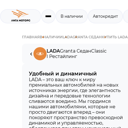
В наличии
Автокредит
ГЛАВНАЯ
В НАЛИЧИИ
LADA
GRANTA СЕДАН
КУПИТЬ LADA
LADA
Granta Седан
Classic
I Рестайлинг
Удобный и динамичный
LADA – это ваш ключ к миру
премиальных автомобилей на новых
источниках энергии, где элегантность
дизайна и передовые технологии
сливаются воедино. Мы гордимся
нашими автомобилями, которые не
просто двигаются вперед – они
покоряют пространство превосходной
динамикой и управляемостью,