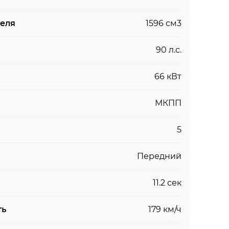
теля
1596 см3
90 л.с.
66 кВт
МКПП
5
Передний
11.2 сек
ть
179 км/ч