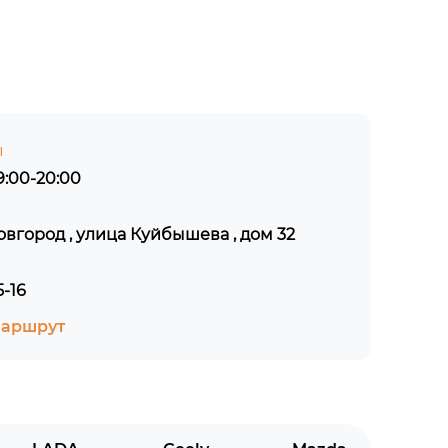
ы
:00-20:00
овгород , улица Куйбышева , дом 32
5-16
маршрут