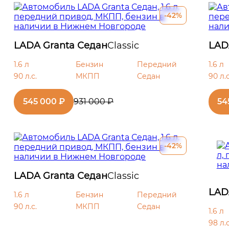
-42%
LADA Granta Седан
Classic
LAD
1.6 л
Бензин
Передний
1.6 л
90 л.с.
МКПП
Седан
90 л.с
545 000 ₽
931 000 ₽
54
-42%
LADA Granta Седан
Classic
LAD
1.6 л
Бензин
Передний
90 л.с.
МКПП
Седан
1.6 л
98 л.с