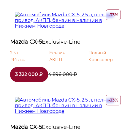
Электрообогрев боковых зеркал
-33%
Датчик дождя
Электрообогрев зоны стеклоочистителей
Mazda CX-5
Exclusive-Line
Диски 19
2.5 л
Бензин
Полный
194 л.с.
АКПП
Кроссовер
Двухцветная окраска кузова
3 322 000 ₽
4 896 000 ₽
Иммобилайзер
Центральный замок
-33%
Mazda CX-5
Exclusive-Line