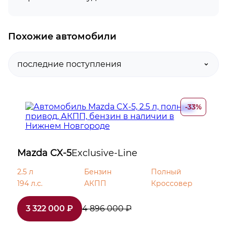
Навигационная система
Похожие автомобили
USB
Bluetooth
Система адаптивного освещения
-33%
Система управления дальним светом
Mazda CX-5
Светодиодные фары
Exclusive-Line
2.5 л
Бензин
Полный
Омыватель фар
194 л.с.
АКПП
Кроссовер
Датчик света
3 322 000 ₽
4 896 000 ₽