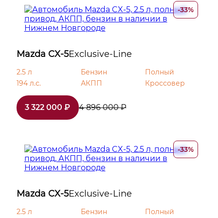
Электрообогрев боковых зеркал
-33%
Датчик дождя
Электрообогрев зоны стеклоочистителей
Mazda CX-5
Exclusive-Line
2.5 л
Бензин
Полный
Диски 19
194 л.с.
АКПП
Кроссовер
Двухцветная окраска кузова
3 322 000 ₽
4 896 000 ₽
Иммобилайзер
-33%
Центральный замок
Mazda CX-5
Exclusive-Line
2.5 л
Бензин
Полный