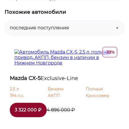
Похожие автомобили
Навигационная система
USB
Bluetooth
-33%
Система адаптивного освещения
Система управления дальним светом
Mazda CX-5
Exclusive-Line
Светодиодные фары
2.5 л
Бензин
Полный
194 л.с.
АКПП
Кроссовер
Омыватель фар
3 322 000 ₽
4 896 000 ₽
Датчик света